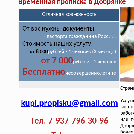
Временная прописка в Добрянке
Отличная возможность
От вас нужны документы:
- паспорта гражданина России;
Стоимость наших услугу:
от 8 000
рублей - 1 человек (3 месяца)
от 7 000
рублей - 1 человек
Бесплатно
несовершеннолетние
Стран
Услу
kupi.propisku@gmail.com
востр
работ
Тел. 7-937-796-30-96
или п
Добря
более