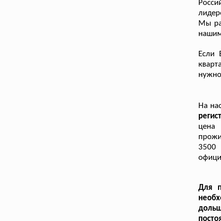
Росси
лидер
Мы ра
нашим
Если 
кварт
нужно
На на
реги
цена
прожи
3500 
офици
Для п
необх
дольш
посто