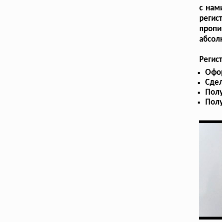
с нам
регис
пропи
абсол
Регис
Офо
Сдел
Пол
Полу