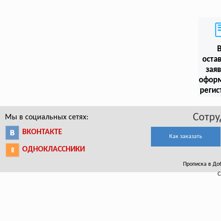
оста
заяв
офор
регис
Сотру
Мы в социальных сетях:
ВКОНТАКТЕ
Как заказать
ОДНОКЛАССНИКИ
Прописка в Доб
С