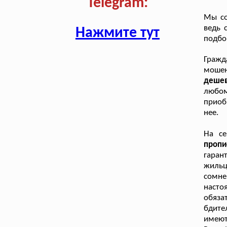
Telegram:
Мы со
ведь 
Нажмите тут
подбо
Гражд
мошен
дешев
любом
приоб
нее.
На се
проп
гара
жильц
сомне
наст
обяза
бдите
имеют